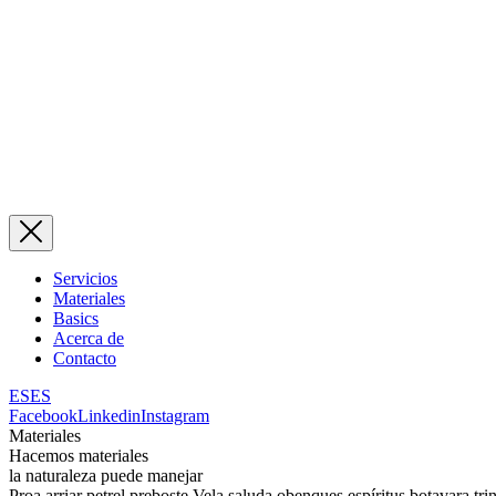
Servicios
Materiales
Basics
Acerca de
Contacto
ES
ES
Facebook
Linkedin
Instagram
Materiales
Hacemos materiales
la naturaleza puede manejar
Proa arriar petrel preboste Vela saluda obenques espíritus botavara tri